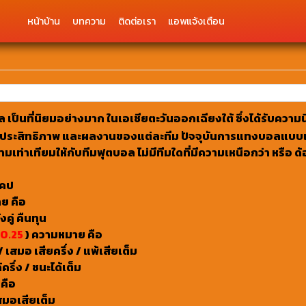
หน้าบ้าน
บทความ
ติดต่อเรา
แอพแจ้งเตือน
็นที่นิยมอย่างมาก ในเอเชียตะวันออกเฉียงใต้ ซึ่งได้รับคว
ับประสิทธิภาพ และผลงานของแต่ละทีม ปัจจุบันการแทงบอลแบบแฮ
เท่าเทียมให้กับทีมฟุตบอล ไม่มีทีมใดที่มีความเหนือกว่า หรือ ด
แคป
ย คือ
คู่ คืนทุน
0.25
) ความหมาย คือ
 / เสมอ เสียครึ่ง / แพ้เสียเต็ม
ครึ่ง / ชนะได้เต็ม
คือ
เสมอเสียเต็ม