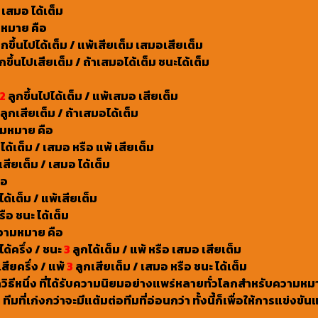
 เสมอ ได้เต็ม
หมาย คือ
ูกขึ้นไปได้เต็ม / แพ้เสียเต็ม เสมอเสียเต็ม
กขึ้นไปเสียเต็ม / ถ้าเสมอได้เต็ม ชนะได้เต็ม
2
ลูกขึ้นไปได้เต็ม / แพ้เสมอ เสียเต็ม
ลูกเสียเต็ม / ถ้าเสมอได้เต็ม
ามหมาย คือ
ได้เต็ม / เสมอ หรือ แพ้ เสียเต็ม
เสียเต็ม / เสมอ ได้เต็ม
ือ
ได้เต็ม / แพ้เสียเต็ม
ือ ชนะ ได้เต็ม
ความหมาย คือ
ได้ครึ่ง / ชนะ
3
ลูกได้เต็ม / แพ้ หรือ เสมอ เสียเต็ม
สียครึ่ง / แพ้
3
ลูกเสียเต็ม / เสมอ หรือ ชนะ ได้เต็ม
วิธีหนึ่ง ที่ได้รับความนิยมอย่างแพร่หลายทั่วโลกสำหรับควา
 ทีมที่เก่งกว่าจะมีแต้มต่อทีมที่อ่อนกว่า ทั้งนี้ก็เพื่อให้การแข่งข